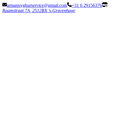
armanuyghurservice@gmail.com
+31 6 29156376
Raamstraat 7
A
,
2512BX 's-Gravenhage