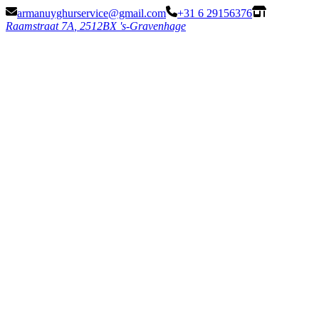
armanuyghurservice@gmail.com
+31 6 29156376
Raamstraat 7
A
,
2512BX 's-Gravenhage