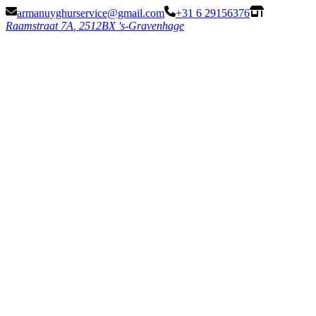
armanuyghurservice@gmail.com
+31 6 29156376
Raamstraat 7
A
,
2512BX 's-Gravenhage